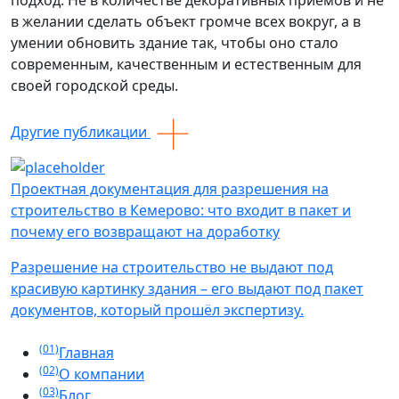
в желании сделать объект громче всех вокруг, а в
умении обновить здание так, чтобы оно стало
современным, качественным и естественным для
своей городской среды.
Другие публикации
Проектная документация для разрешения на
С
строительство в Кемерово: что входит в пакет и
К
почему его возвращают на доработку
В
Разрешение на строительство не выдают под
с
красивую картинку здания – его выдают под пакет
с
документов, который прошёл экспертизу.
(01)
Главная
(02)
О компании
(03)
Блог