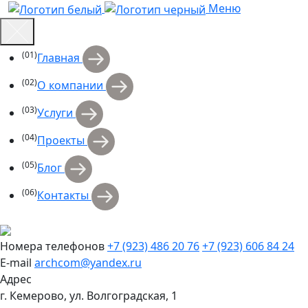
Меню
(01)
Главная
(02)
О компании
(03)
Услуги
(04)
Проекты
(05)
Блог
(06)
Контакты
Номера телефонов
+7 (923) 486 20 76
+7 (923) 606 84 24
E-mail
archcom@yandex.ru
Адрес
г. Кемерово, ул. Волгоградская, 1