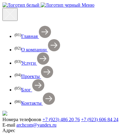
Меню
(01)
Главная
(02)
О компании
(03)
Услуги
(04)
Проекты
(05)
Блог
(06)
Контакты
Номера телефонов
+7 (923) 486 20 76
+7 (923) 606 84 24
E-mail
archcom@yandex.ru
Адрес