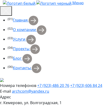
Меню
(01)
Главная
(02)
О компании
(03)
Услуги
(04)
Проекты
(05)
Блог
(06)
Контакты
Номера телефонов
+7 (923) 486 20 76
+7 (923) 606 84 24
E-mail
archcom@yandex.ru
Адрес
г. Кемерово, ул. Волгоградская, 1