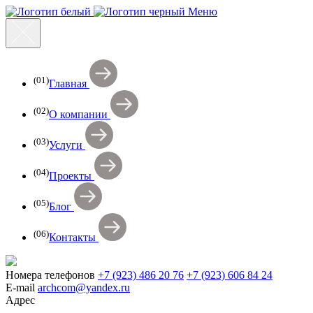
Меню
(01)
Главная
(02)
О компании
(03)
Услуги
(04)
Проекты
(05)
Блог
(06)
Контакты
Номера телефонов
+7 (923) 486 20 76
+7 (923) 606 84 24
E-mail
archcom@yandex.ru
Адрес