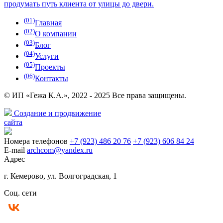
продумать путь клиента от улицы до двери.
(01)
Главная
(02)
О компании
(03)
Блог
(04)
Услуги
(05)
Проекты
(06)
Контакты
© ИП «Гежа К.А.», 2022 - 2025 Все права защищены.
Создание и продвижение
сайта
Номера телефонов
+7 (923) 486 20 76
+7 (923) 606 84 24
E-mail
archcom@yandex.ru
Адрес
г. Кемерово, ул. Волгоградская, 1
Соц. сети